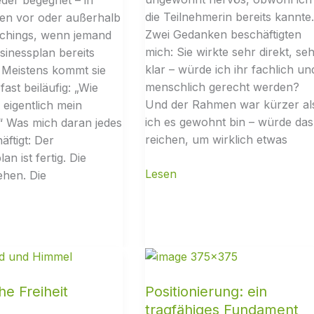
die Teilnehmerin bereits kannte.
en vor oder außerhalb
Zwei Gedanken beschäftigten
achings, wenn jemand
mich: Sie wirkte sehr direkt, se
sinessplan bereits
klar – würde ich ihr fachlich un
t. Meistens kommt sie
menschlich gerecht werden?
ast beiläufig: „Wie
Und der Rahmen war kürzer al
 eigentlich mein
ich es gewohnt bin – würde das
“ Was mich daran jedes
reichen, um wirklich etwas
äftigt: Der
an ist fertig. Die
ehen. Die
he Freiheit
Positionierung: ein
tragfähiges Fundament