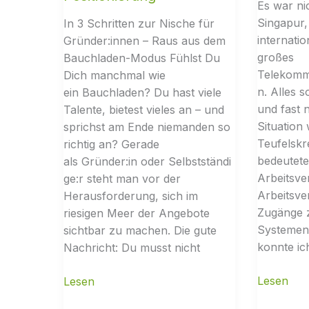
Es war ni
Singapur,
In 3 Schritten zur Nische für
internatio
Gründer:innen – Raus aus dem
großes
Bauchladen-Modus Fühlst Du
Telekomm
Dich manchmal wie
n. Alles s
ein Bauchladen? Du hast viele
und fast n
Talente, bietest vieles an – und
Situation 
sprichst am Ende niemanden so
Teufelskr
richtig an? Gerade
bedeutete
als Gründer:in oder Selbstständi
Arbeitsve
ge:r steht man vor der
Arbeitsve
Herausforderung, sich im
Zugänge 
riesigen Meer der Angebote
Systemen
sichtbar zu machen. Die gute
konnte ic
Nachricht: Du musst nicht