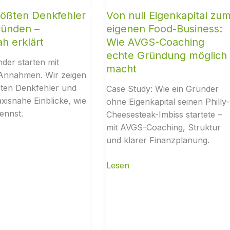
rößten Denkfehler
Von null Eigenkapital zu
ründen –
eigenen Food-Business:
ah erklärt
Wie AVGS-Coaching
echte Gründung möglich
nder starten mit
macht
 Annahmen. Wir zeigen
ßten Denkfehler und
Case Study: Wie ein Gründer
xisnahe Einblicke, wie
ohne Eigenkapital seinen Philly-
kennst.
Cheesesteak-Imbiss startete –
mit AVGS-Coaching, Struktur
und klarer Finanzplanung.