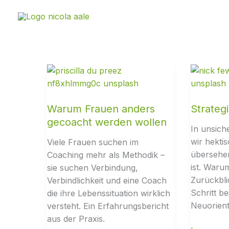
Zum
Inhalt
springen
Warum Frauen anders
Strateg
gecoacht werden wollen
In unsich
wir hekti
Viele Frauen suchen im
übersehen
Coaching mehr als Methodik –
ist. Waru
sie suchen Verbindung,
Zurückbli
Verbindlichkeit und eine Coach
Schritt be
die ihre Lebenssituation wirklich
Neuorienti
versteht. Ein Erfahrungsbericht
aus der Praxis.