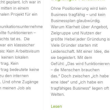
cht geplant. Ich war in
 mitten in einem
Ohne Positionierung wird kein
nalen Projekt für ein
Business tragfähig – und kein
Businessplan glaubwürdig.
unikationsunternehme
Warum Klarheit über Angebot,
ollte funktionieren –
Zielgruppe und Nutzen der
ichts tat es. Die
größte Hebel jeder Gründung is
war ein klassischer
Viele Gründer starten mit
eis: Kein Arbeitsvisum
Leidenschaft. Mit einer Idee, die
 keinen lokalen
sie begeistert. Mit dem
rtrag. Kein
Gefühl: „Das wird funktionieren
rtrag bedeutete keine
– die Menschen brauchen
zu den internen
das.“ Doch zwischen „ich habe
. Und ohne Zugänge
eine Idee“ und „ich habe ein
h meinen Job als
tragfähiges Business“ liegen oft
Welten.