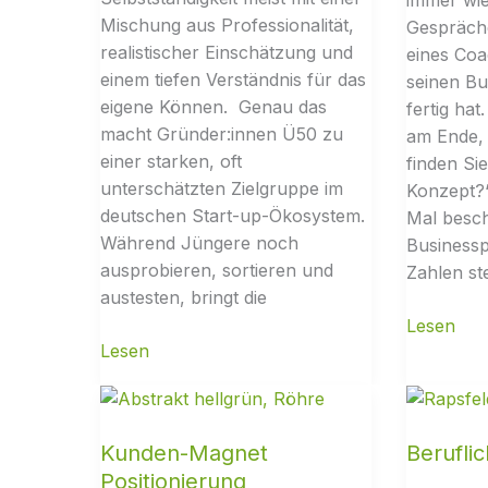
Mischung aus Professionalität,
Gespräch
realistischer Einschätzung und
eines Co
einem tiefen Verständnis für das
seinen Bu
eigene Können. Genau das
fertig ha
macht Gründer:innen Ü50 zu
am Ende, f
einer starken, oft
finden Sie
unterschätzten Zielgruppe im
Konzept?
deutschen Start-up-Ökosystem.
Mal besch
Während Jüngere noch
Businesspl
ausprobieren, sortieren und
Zahlen st
austesten, bringt die
Kunden-Magnet
Beruflic
Positionierung